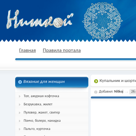
nitkoj.ru - Вязание крючком, вязание
Главная
Правила портала
Купальник и шорт
Вязание для женщин
спицами, схема и описание
Добавил:
Nitkoj
26.
Топ, ажурная кофточка
Безрукавка, жилет
Пуловер, жакет, свитер
Пончо, болеро, накидка
Пальто, курточка