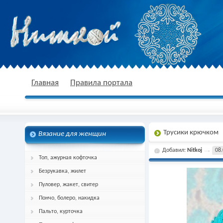
nitkoj.ru - Вязание крючком, вязание
Главная
Правила портала
Трусики крючком
Вязание для женщин
спицами, схема и описание
Добавил:
Nitkoj
08.
Топ, ажурная кофточка
Безрукавка, жилет
Пуловер, жакет, свитер
Пончо, болеро, накидка
Пальто, курточка