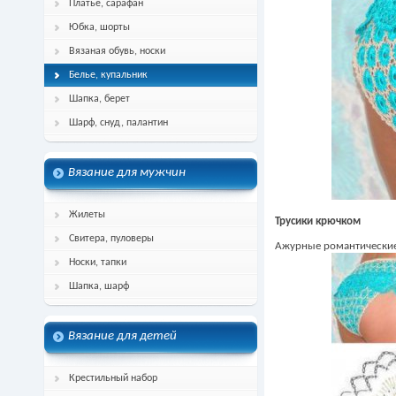
Платье, сарафан
Юбка, шорты
Вязаная обувь, носки
Белье, купальник
Шапка, берет
Шарф, снуд, палантин
Вязание для мужчин
Жилеты
Трусики крючком
Свитера, пуловеры
Ажурные романтические
Носки, тапки
Шапка, шарф
Вязание для детей
Крестильный набор