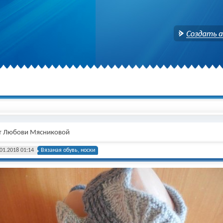
Создать аккаунт
от Любови Мясниковой
01.2018 01:14
Вязаная обувь, носки