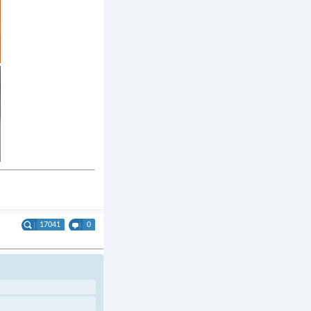
17041
0