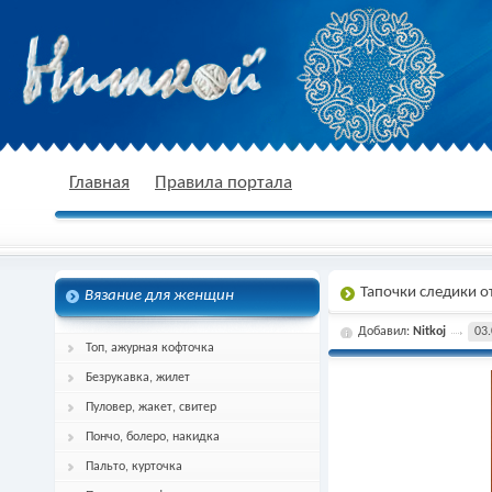
nitkoj.ru - Вязание крючком, вязание
Главная
Правила портала
Тапочки следики 
Вязание для женщин
спицами, схема и описание
Добавил:
Nitkoj
03.
Топ, ажурная кофточка
Безрукавка, жилет
Пуловер, жакет, свитер
Пончо, болеро, накидка
Пальто, курточка