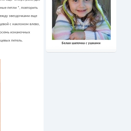
чные петли *, повторить
 между звездочками еще
ицевой с наклоном влево,
 восемь изнаночных
ицевых петель.
Белая шапочка с ушками