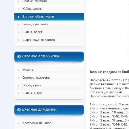
Платье, сарафан
Юбка, шорты
Вязаная обувь, носки
Белье, купальник
Шапка, берет
Шарф, снуд, палантин
Вязание для мужчин
Жилеты
Тапочки следики от Лю
Свитера, пуловеры
Набираем 47 петель ( 2 
Делим вязание на 3 част
Носки, тапки
*цепочка *на нужную Вам
Коса в виде цепочки
Шапка, шарф
Набрать количество петел
1-й р. (лиц. стор.): 3 изн.
2-й р. и все четные ряды (
Вязание для детей
3-й р.: 3 изн., * 8 лиц., 3
5-й р.: 3 изн., *С4В, С4Ф, 
7-й р.: 3 изн., *8 лиц., 3 
Крестильный набор
9-й р.: 3 изн., *С4Ф, С4В, 
Условные сокращения дл