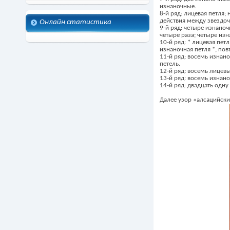
изнаночные.
8-й ряд: лицевая петля;
действия между звездочк
Онлайн статистика
9-й ряд: четыре изнаноч
четыре раза; четыре из
10-й ряд: * лицевая пет
изнаночная петля *, пов
11-й ряд: восемь изнано
петель.
12-й ряд: восемь лицевы
13-й ряд: восемь изнано
14-й ряд: двадцать одну
Далее узор «алсацийские