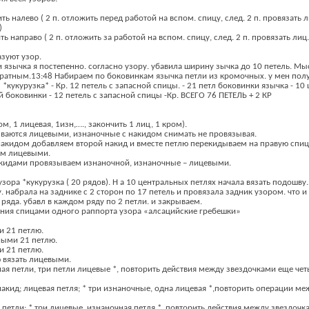
ть налево ( 2 п. отложить перед работой на вспом. спицу, след. 2 п. провязать л
)
ть направо ( 2 п. отложить за работой на вспом. спицу, след. 2 п. провязать лиц.
азуют узор.
 язычка я постепенно. согласно узору. убавила ширину зычка до 10 петель. Мы
дратным.13:48 Набираем по боковинкам язычка петли из кромочных. у мен полу
*кукурузка* - Кр. 12 петель с запасной спицы. - 21 петл боковинки язычка - 10
ой боковинки - 12 петель с запасной спицы -Кр. ВСЕГО 76 ПЕТЕЛЬ + 2 КР
м, 1 лицевая, 1изн,…., закончить 1 лиц, 1 кром).
ваются лицевыми, изнаночные с накидом снимать не провязывая.
 накидом добавляем второй накид и вместе петлю перекидываем на правую спиц
ем лицевыми.
акидами провязываем изнаночной, изнаночные – лицевыми.
зора *кукурузка ( 20 рядов). Н а 10 центральных петлях начала вязать подошву. 
 набрала на заднике с 2 сторон по 17 петель и провязала задник узором. что и
 ряда. убавл в каждом ряду по 2 петли. и закрываем.
ания спицами одного раппорта узора «алсацийские гребешки»
и 21 петлю.
ными 21 петлю.
и 21 петлю.
ю вязать лицевыми.
ная петли, три петли лицевые *, повторить действия между звездочками еще чет
 накид; лицевая петля; * три изнаночные, одна лицевая *,повторить операции м
 петли; * три лицевые, изнаночная петля *, повторить действия между звездочк