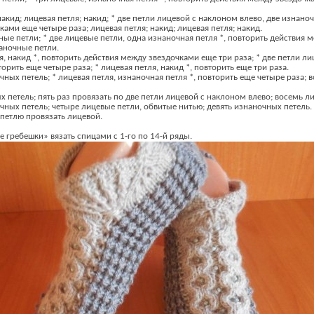
 накид; лицевая петля; накид; * две петли лицевой с наклоном влево, две изнано
ами еще четыре раза; лицевая петля; накид; лицевая петля; накид.
ные петли; * две лицевые петли, одна изнаночная петля *, повторить действия
наночные петли.
ля, накид *, повторить действия между звездочками еще три раза; * две петли л
торить еще четыре раза; * лицевая петля, накид *, повторить еще три раза.
чных петель; * лицевая петля, изнаночная петля *, повторить еще четыре раза;
х петель; пять раз провязать по две петли лицевой с наклоном влево; восемь л
чных петель; четыре лицевые петли, обвитые нитью; девять изнаночных петель.
 петлю провязать лицевой.
 гребешки» вязать спицами с 1-го по 14-й ряды.