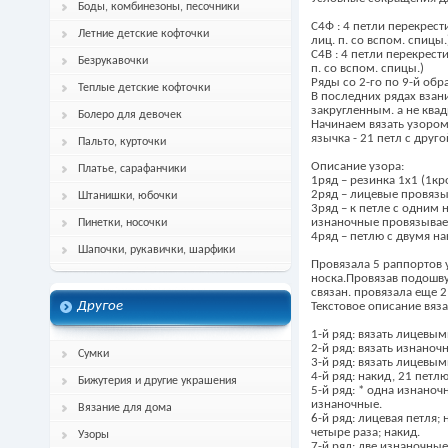
Боды, комбинезоны, песочники
С4Ф : 4 петли перекрести
Летние детские кофточки
лиц. п. со вспом. спицы.
С4В : 4 петли перекрести
Безрукавочки
п. со вспом. спицы.)
Ряды со 2-го по 9-й обр
Теплые детские кофточки
В последних рядах взани
закругленным. а не ква
Болеро для девочек
Начинаем вязать узором 
язычка - 21 петл с друг
Пальто, курточки
Описание узора:
Платье, сарафанчики
1ряд – резинка 1х1 (1кро
2ряд – лицевые провязы
Штанишки, юбочки
3ряд – к петле с одним
изнаночные провязыва
Пинетки, носочки
4ряд – петлю с двумя н
Шапочки, рукавички, шарфики
Провязала 5 раппортов у
носка.Провязав подошву.
связан. провязала еще 2
Другое
Текстовое описание вяз
1-й ряд: вязать лицевым
2-й ряд: вязать изнаноч
Сумки
3-й ряд: вязать лицевым
4-й ряд: накид, 21 петл
Бижутерия и другие украшения
5-й ряд: * одна изнаноч
изнаночные.
Вязание для дома
6-й ряд: лицевая петля;
четыре раза; накид.
Узоры
7-й ряд: две изнаночные