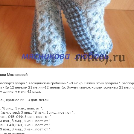
бови Мясниковой
раппорта узора * алсацийские гребешки* +3 +2 кр. Вяжем этим узором 1 раппорт
и - Кр 12 петель- 21 петля -12петель Кр. Вяжем язычок на центральных 21 петля
 длину. у меня 42 ряда.
ь, кратное 22 + 3 доп. петли.
, *8 лиц., 3 изн., повт. от *.
изн. стор.): 3 лиц., *8 изн., 3 лиц., повт. от *.
 изн., С4В, С4Ф, 3 изн., повт. от *.
3 изн., 8 лиц., 3 изн., повт. от *.
изн., С4Ф, С4В, 3 изн., повт. от *.
3 изн., 8 лиц., 3 изн., повт. от *.
я всех узоров: