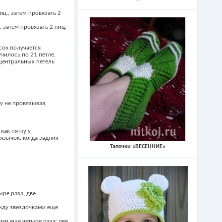
иц., затем провязать 2
, затем провязать 2 лиц.
сок получается
чилось по 21 петле.
 центральных петель
у не провязывая,
как пятку у
 язычок. когда задник
Тапочки «ВЕСЕННИЕ»
ыре раза; две
ежду звездочками еще
ами еще четыре раза; две