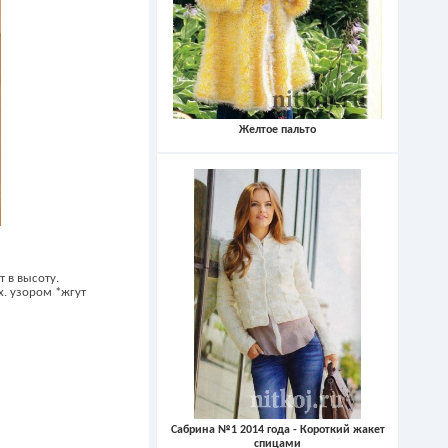
Желтое пальто
 в высоту.
х. узором *жгут
Сабрина №1 2014 года - Короткий жакет
спицами