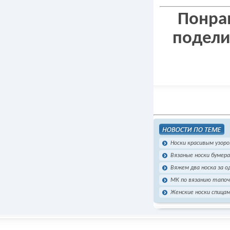
Понрав
подели
Носки красивым узор
Вязаные носки бумера
Вяжем два носка за о
МК по вязанию тапоч
Женские носки спица