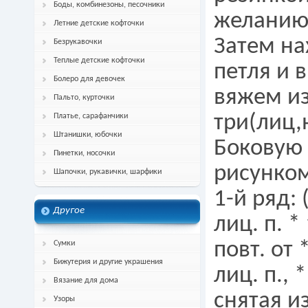
Боды, комбинезоны, песочники
желанию
Летние детские кофточки
Затем на
Безрукавочки
Теплые детские кофточки
петля и 
Болеро для девочек
вяжем из
Пальто, курточки
три(лиц,
Платье, сарафанчики
Штанишки, юбочки
Боковую 
Пинетки, носочки
рисунком-
Шапочки, рукавички, шарфики
1-й ряд: 
Другое
лиц. п. * 
повт. от 
Сумки
Бижутерия и другие украшения
лиц. п., 
Вязание для дома
снятая из
Узоры