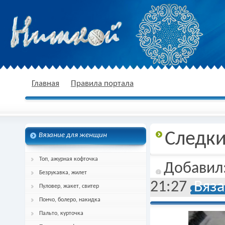
nitkoj.ru - Вязание крючком, вязание
Главная
Правила портала
Следки
Вязание для женщин
спицами, схема и описание
Топ, ажурная кофточка
Добавил
Безрукавка, жилет
21:27
Вяза
Пуловер, жакет, свитер
Пончо, болеро, накидка
Пальто, курточка