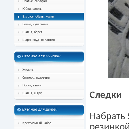
Платье, сарафан
Юбка, шорты
Вязаная обувь, носки
Белье, купальник
Шапка, берет
Шарф, снуд, палантин
Вязание для мужчин
Жилеты
Свитера, пуловеры
Носки, тапки
Следки
Шапка, шарф
Вязание для детей
Набрать 
Крестильный набор
резинкой