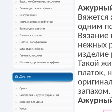
Боды, комбинезоны, песочники
Ажурный
Летние детские кофточки
Вяжется 
Безрукавочки
Теплые детские кофточки
одним п
Болеро для девочек
Вязание
Пальто, курточки
Платье, сарафанчики
нежных р
Штанишки, юбочки
изделие 
Пинетки, носочки
Такой жи
Шапочки, рукавички, шарфики
платок, 
Другое
оригина
Сумки
запахом.
Бижутерия и другие украшения
Ажурный
Вязание для дома
Узоры