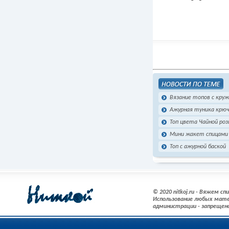
Вязание топов с кру
Ажурная туника крю
Топ цвета Чайной роз
Мини жакет спицами
Топ с ажурной баской
© 2020 nitkoj.ru - Вяжем с
Использование любых мате
администрации - запрещен