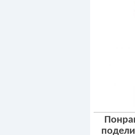
Понрав
подели