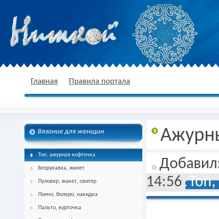
nitkoj.ru - Вязание крючком, вязание
Главная
Правила портала
Ажурн
Вязание для женщин
спицами, схема и описание
Топ, ажурная кофточка
Добавил
Безрукавка, жилет
14:56
Топ,
Пуловер, жакет, свитер
Пончо, болеро, накидка
Пальто, курточка