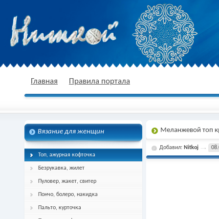
nitkoj.ru - Вязание крючком, вязание
Главная
Правила портала
Меланжевой топ 
Вязание для женщин
спицами, схема и описание
Добавил:
Nitkoj
08.
Топ, ажурная кофточка
Безрукавка, жилет
Пуловер, жакет, свитер
Пончо, болеро, накидка
Пальто, курточка