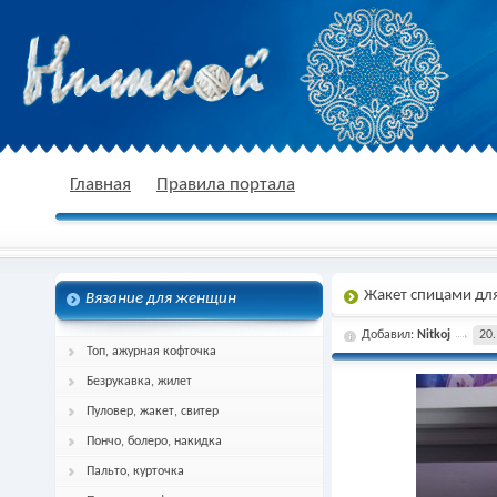
nitkoj.ru - Вязание крючком, вязание
Главная
Правила портала
Жакет спицами дл
Вязание для женщин
спицами, схема и описание
Добавил:
Nitkoj
20.
Топ, ажурная кофточка
Безрукавка, жилет
Пуловер, жакет, свитер
Пончо, болеро, накидка
Пальто, курточка