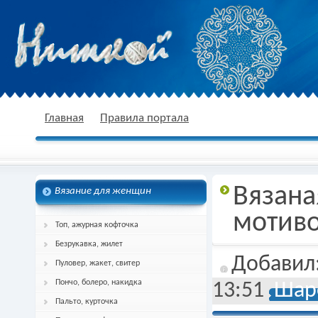
nitkoj.ru - Вязание крючком, вязание
Главная
Правила портала
Вязана
Вязание для женщин
спицами, схема и описание
мотив
Топ, ажурная кофточка
Безрукавка, жилет
Добавил
Пуловер, жакет, свитер
Пончо, болеро, накидка
13:51
Шарф
Пальто, курточка