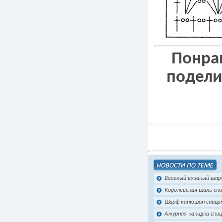
Понрав
подели
Веселый вязаный шар
Королевская шаль сп
Шарф капюшон спица
Ажурная накидка спи