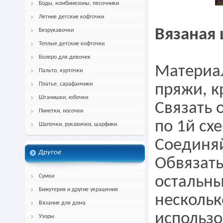
Боды, комбинезоны, песочники
Летние детские кофточки
Вязаная
Безрукавочки
Теплые детские кофточки
Болеро для девочек
Материал
Пальто, курточки
Платье, сарафанчики
пряжи, 
Штанишки, юбочки
Связать 
Пинетки, носочки
по 1й сх
Шапочки, рукавички, шарфики
Соединяй
Другое
Обвязать
Сумки
остальны
Бижутерия и другие украшения
нескольк
Вязание для дома
использо
Узоры