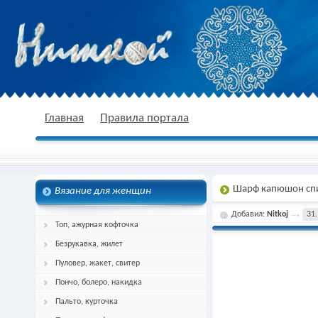
nitkoj.ru - Вязание крючком, вязание
Главная
Правила портала
Шарф капюшон сп
Вязание для женщин
спицами, схема и описание
Добавил:
Nitkoj
31.
Топ, ажурная кофточка
Безрукавка, жилет
Пуловер, жакет, свитер
Пончо, болеро, накидка
Пальто, курточка