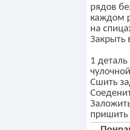
рядов бе
каждом р
на спица
Закрыть 
1 деталь
чулочной
Сшить за
Соеденит
Заложить
пришить 
Понрав