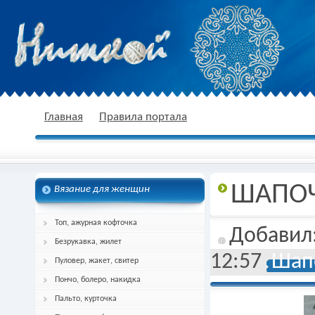
nitkoj.ru - Вязание крючком, вязание
Главная
Правила портала
ШАПОЧК
Вязание для женщин
спицами, схема и описание
Топ, ажурная кофточка
Добавил
Безрукавка, жилет
12:57
Шапо
Пуловер, жакет, свитер
Пончо, болеро, накидка
Пальто, курточка