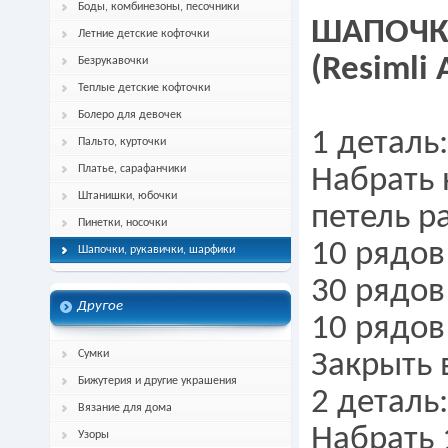
Боды, комбинезоны, песочники
ШАПОЧКА
Летние детские кофточки
(Resimli 
Безрукавочки
Теплые детские кофточки
Болеро для девочек
1 деталь:
Пальто, курточки
Платье, сарафанчики
Набрать 
Штанишки, юбочки
петель р
Пинетки, носочки
10 рядов
Шапочки, рукавички, шарфики
30 рядов
Другое
10 рядов
Сумки
Закрыть 
Бижутерия и другие украшения
2 деталь:
Вязание для дома
Набрать 
Узоры