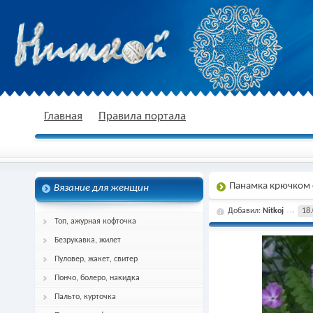
nitkoj.ru - Вязание крючком, вязание
Главная
Правила портала
Панамка крючком 
Вязание для женщин
спицами, схема и описание
Добавил:
Nitkoj
18.
Топ, ажурная кофточка
Безрукавка, жилет
Пуловер, жакет, свитер
Пончо, болеро, накидка
Пальто, курточка