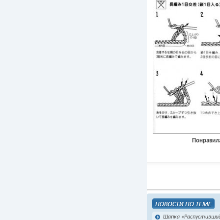
Понравила
Шапка «Распустивший