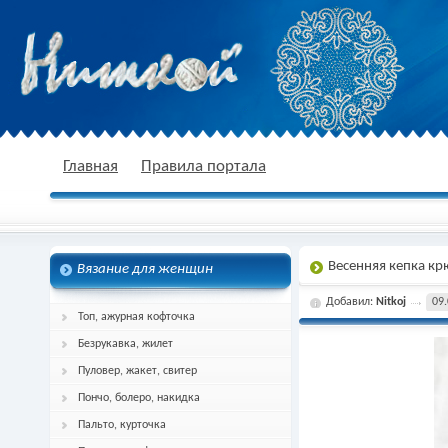
nitkoj.ru - Вязание крючком, вязание
Главная
Правила портала
Весенняя кепка к
Вязание для женщин
спицами, схема и описание
Добавил:
Nitkoj
09.
Топ, ажурная кофточка
Безрукавка, жилет
Пуловер, жакет, свитер
Пончо, болеро, накидка
Пальто, курточка