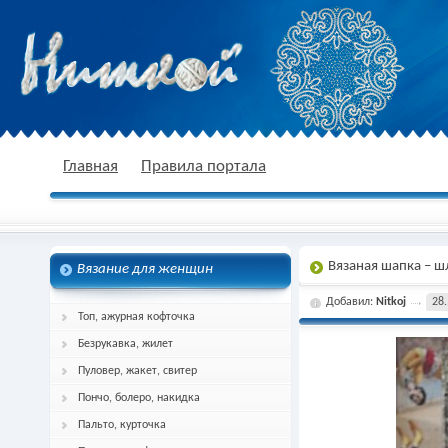
nitkoj.ru - Вязание крючком, вязание
Главная
Правила портала
Вязаная шапка – 
Вязание для женщин
спицами, схема и описание
Добавил:
Nitkoj
28.
Топ, ажурная кофточка
Безрукавка, жилет
Пуловер, жакет, свитер
Пончо, болеро, накидка
Пальто, курточка