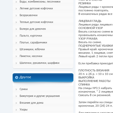
Боды, комбинезоны, песочники
РЕЗИНКА
Лицевые ряды = кромочна
Летние детские кофточки
постоянно повторять.
В изнаночных рядах все
Безрукавочки
ЛИЦЕВАЯ ГЛАДЬ
Теплые детские кофточки
Лицевые ряды лицевые 
ОСНОВНОЙ УЗОР
Болеро для девочек
Вязать согласно схеме 
провязывать изнаночным
Пальто, курточки
УЗОР РУКАВА
Вязать по схеме.
Платье, сарафанчики
ПОДЧЕРКНУТЫЕ УБАВКИ
Правый край: кромочная,
Штанишки, юбочки
вязании, 1 лицевая, сня
Пинетки, носочки
Левый край: 2 петли про
Шапочки, рукавички, шарфики
Если прибавка приходитс
ПЛОТНОСТЬ ВЯЗАНИЯ
20 п. х 26 р. = 10 х 10 см
Другое
ВЫКРОЙКА
ВЫПОЛНЕНИЕ РАБОТЫ
СПИНКА
На спицы №3,5 набрать 
Сумки
изнаночная, * 2 лицевые
Связать 8 см резинкой.
Бижутерия и другие украшения
Затем перейти на спицы
Вязание для дома
кромочная, 20 (26) 24 п.
Узоры
Для регланных скосов че