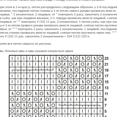
при этом в 1-м круг.р. петли распределить следующим образом: у 2-й последне
 вязании, последнюю петлю спинки и 1-ю петлю левого рукава провязать вместе
лицевая, * 2 изнаночные, 2 лицевые, от * повторить 2 раза, закончить 2 изнаноч
снять, как при лицевом вязании, 2 п. переда провязать вместе лицевой, сняту
лицевые, от ** повторить 9 (10) 11 раз, 2 изнаночные, 1 петлю снять, как при л
и 1-ю петлю правого рукава провязать вместе лицевой, снятую петлю протянуть
евые, от *** повторить 2 раза, закончить 2 изнаночными, 1 лицевой, последнюю
петли спинки провязать вместе лицевой, снятую петлю протянуть через нее, ***
ить 9 (10) 11 раз, закончить 2 изнаночными = 104 (112) 120 п.
Затем все петли закрыть по рисунку.
вы, боковые швы и швы рукавов матрасным швом.