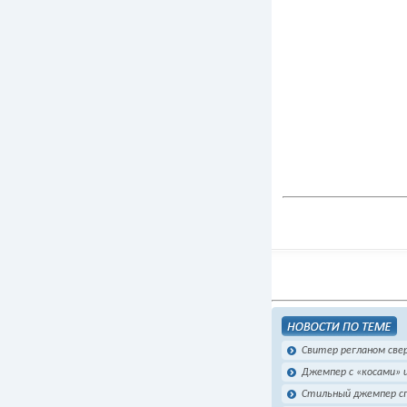
Свитер регланом све
Джемпер с «косами» 
Стильный джемпер с