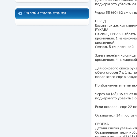
подчеркнуто убавить 23 (
Через 58 (60) 62 см от н
Онлайн статистика
ПЕРЕД
Вязать так же, как спинк
РУКАВА
На спицы №3,5 набрать 
кромочная, 1 изнаночная
кромочной.
Связать 8 см резинкой.
Затем перейти на спицы
кромочная, 4 п. лицевой
Для бокового скоса рука
обеих сторон 7 х 1 п., п
после этого еще в каждо
Прибавленные петли вклю
Через 40 (38) 36 см от 
подчеркнуто убавить с об
Если осталось еще 22 пе
Оставшиеся 14 п. остави
СБОРКА
Детали слегка увлажнить
Оставленные петли набра
правого рукава, 42 (46)