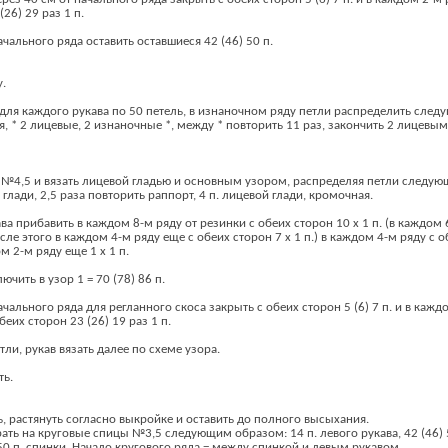
26) 29 раз 1 п.
ачального ряда оставить оставшиеся 42 (46) 50 п.
у.
для каждого рукава по 50 петель, в изнаночном ряду петли распределить сле
, * 2 лицевые, 2 изнаночные *, между * повторить 11 раз, закончить 2 лицевым
 №4,5 и вязать лицевой гладью и основным узором, распределяя петли следу
 глади, 2,5 раза повторить раппорт, 4 п. лицевой глади, кромочная.
ва прибавить в каждом 8-м ряду от резинки с обеих сторон 10 х 1 п. (в каждом 
осле этого в каждом 4-м ряду еще с обеих сторон 7 х 1 п.) в каждом 4-м ряду с о
м 2-м ряду еще 1 х 1 п.
чить в узор 1 = 70 (78) 86 п.
начального ряда для регланного скоса закрыть с обеих сторон 5 (6) 7 п. и в каж
еих сторон 23 (26) 19 раз 1 п.
тли, рукав вязать далее по схеме узора.
ть.
, растянуть согласно выкройке и оставить до полного высыхания.
ть на круговые спицы №3,5 следующим образом: 14 п. левого рукава, 42 (46) 50
 50 п. спинки. Начало кругового ряда = между спинкой и левым рукавом.