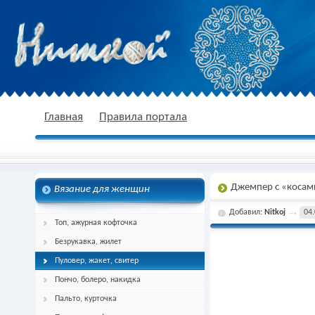
nitkoj.ru - Вязание крючком, вязание
Главная
Правила портала
Джемпер с «косам
Вязание для женщин
спицами, схема и описание
Добавил:
Nitkoj
04.
Топ, ажурная кофточка
Безрукавка, жилет
Пуловер, жакет, свитер
Пончо, болеро, накидка
Пальто, курточка