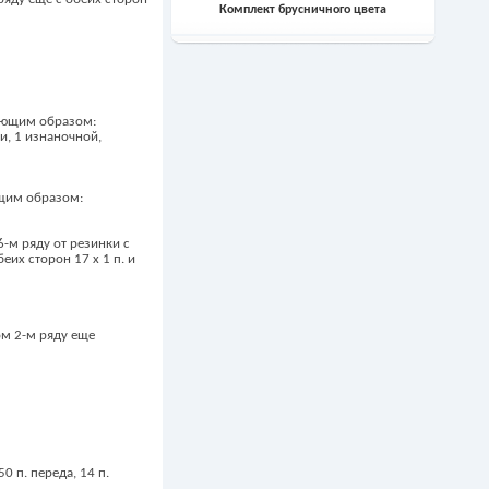
Комплект брусничного цвета
дующим образом:
и, 1 изнаночной,
ющим образом:
6-м ряду от резинки с
беих сторон 17 х 1 п. и
дом 2-м ряду еще
 п. переда, 14 п.