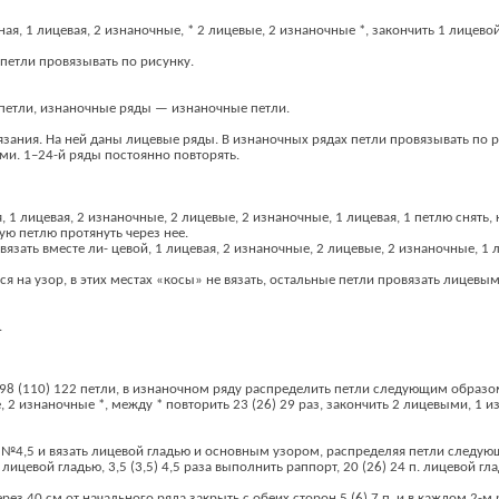
я, 1 лицевая, 2 изнаночные, * 2 лицевые, 2 изнаночные *, закончить 1 лицево
 петли провязывать по рисунку.
петли, изнаночные ряды — изнаночные петли.
вязания. На ней даны лицевые ряды. В изнаночных рядах петли провязывать по 
и. 1–24-й ряды постоянно повторять.
 1 лицевая, 2 изнаночные, 2 лицевые, 2 изнаночные, 1 лицевая, 1 петлю снять,
тую петлю протянуть через нее.
вязать вместе ли- цевой, 1 лицевая, 2 изнаночные, 2 лицевые, 2 изнаночные, 1 
я на узор, в этих местах «косы» не вязать, остальные петли провязать лицевым
.
98 (110) 122 петли, в изнаночном ряду распределить петли следующим образо
, 2 изнаночные *, между * повторить 23 (26) 29 раз, закончить 2 лицевыми, 1 
 №4,5 и вязать лицевой гладью и основным узором, распределяя петли следу
 лицевой гладью, 3,5 (3,5) 4,5 раза выполнить раппорт, 20 (26) 24 п. лицевой г
рез 40 см от начального ряда закрыть с обеих сторон 5 (6) 7 п. и в каждом 2-м