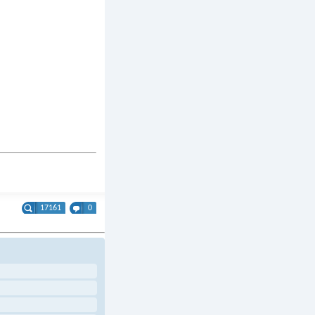
17161
0