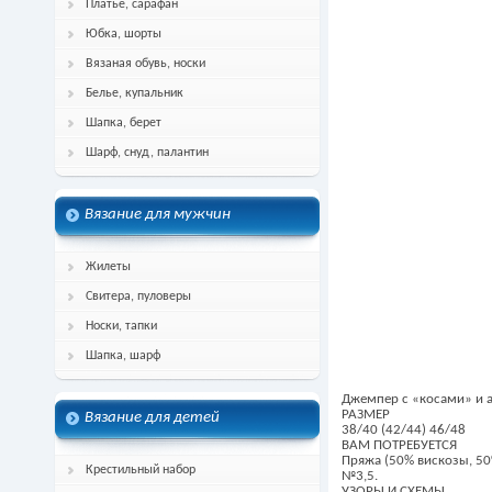
Платье, сарафан
Юбка, шорты
Вязаная обувь, носки
Белье, купальник
Шапка, берет
Шарф, снуд, палантин
Вязание для мужчин
Жилеты
Свитера, пуловеры
Носки, тапки
Шапка, шарф
Джемпер с «косами» и 
РАЗМЕР
Вязание для детей
38/40 (42/44) 46/48
ВАМ ПОТРЕБУЕТСЯ
Пряжа (50% вискозы, 50
Крестильный набор
№3,5.
УЗОРЫ И СХЕМЫ