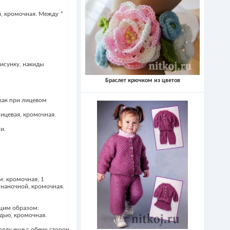
й, кромочная. Между *
рисунку, накиды
Браслет крючком из цветов
 как при лицевом
лицевая, кромочная.
и.
м: кромочная, 1
изнаночной, кромочная.
ющим образом:
ладью, кромочная.
 ряду еще с обеих сторон