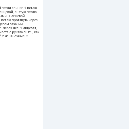
й петли спинки 1 петлю
 лицевой, снятую петлю
ными, 1 лицевой,
ю петлю протянуть через
ицевом вязании,
 через нее, 1 лицевая,
 петлю рукава снять, как
* 2 изнаночные, 2