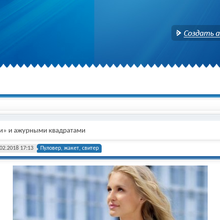
Создать аккаунт
и» и ажурными квадратами
02.2018 17:13
Пуловер, жакет, свитер