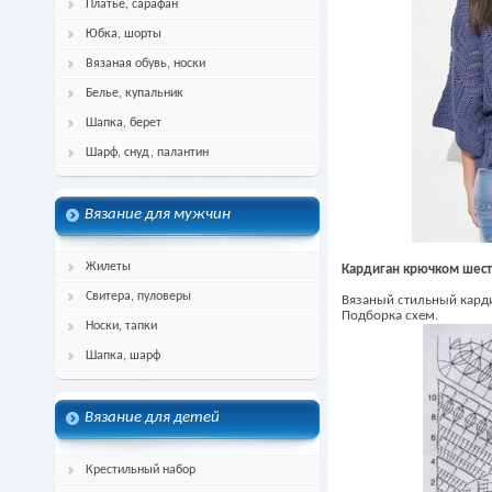
Платье, сарафан
Юбка, шорты
Вязаная обувь, носки
Белье, купальник
Шапка, берет
Шарф, снуд, палантин
Вязание для мужчин
Жилеты
Кардиган крючком шес
Свитера, пуловеры
Вязаный стильный кард
Подборка схем.
Носки, тапки
Шапка, шарф
Вязание для детей
Крестильный набор