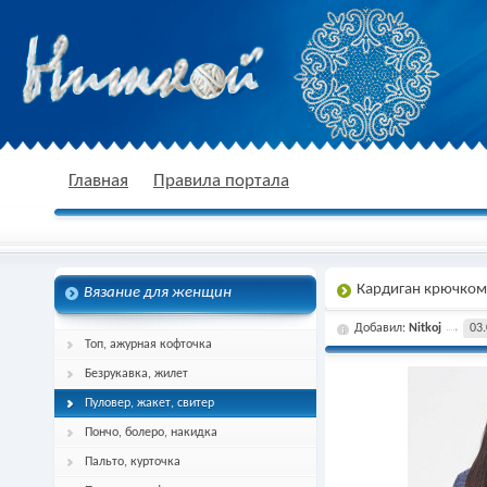
nitkoj.ru - Вязание крючком, вязание
Главная
Правила портала
Кардиган крючком
Вязание для женщин
спицами, схема и описание
Добавил:
Nitkoj
03.
Топ, ажурная кофточка
Безрукавка, жилет
Пуловер, жакет, свитер
Пончо, болеро, накидка
Пальто, курточка