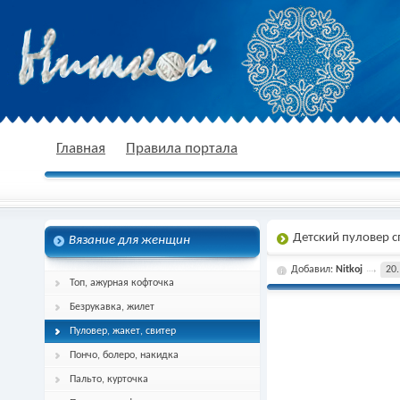
nitkoj.ru - Вязание крючком, вязание
Главная
Правила портала
Детский пуловер 
Вязание для женщин
спицами, схема и описание
Добавил:
Nitkoj
20.
Топ, ажурная кофточка
Безрукавка, жилет
Пуловер, жакет, свитер
Пончо, болеро, накидка
Пальто, курточка