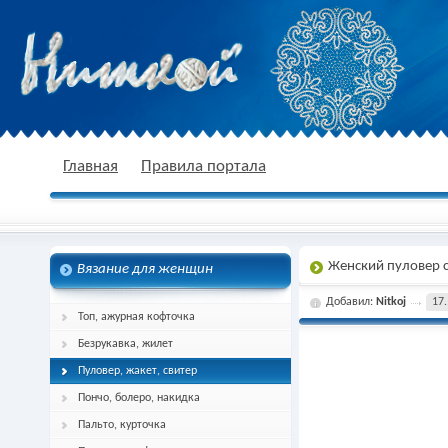
nitkoj.ru - Вязание крючком, вязание
Главная
Правила портала
Женский пуловер 
Вязание для женщин
спицами, схема и описание
Добавил:
Nitkoj
17.
Топ, ажурная кофточка
Безрукавка, жилет
Пуловер, жакет, свитер
Пончо, болеро, накидка
Пальто, курточка