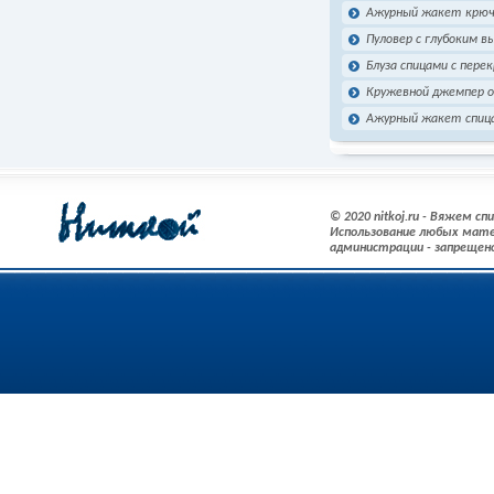
Ажурный жакет крючк
Пуловер с глубоким в
Блуза спицами с пере
Кружевной джемпер от
Ажурный жакет спица
© 2020 nitkoj.ru - Вяжем с
Использование любых мате
администрации - запрещен