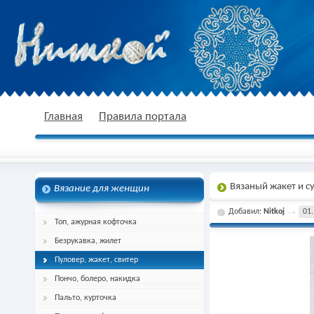
nitkoj.ru - Вязание крючком, вязание
Главная
Правила портала
Вязаный жакет и с
Вязание для женщин
спицами, схема и описание
Добавил:
Nitkoj
01.
Топ, ажурная кофточка
Безрукавка, жилет
Пуловер, жакет, свитер
Пончо, болеро, накидка
Пальто, курточка