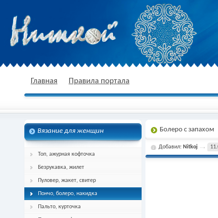
nitkoj.ru - Вязание крючком, вязание
Главная
Правила портала
Болеро с запахом
Вязание для женщин
спицами, схема и описание
Добавил:
Nitkoj
11.
Топ, ажурная кофточка
Безрукавка, жилет
Пуловер, жакет, свитер
Пончо, болеро, накидка
Пальто, курточка