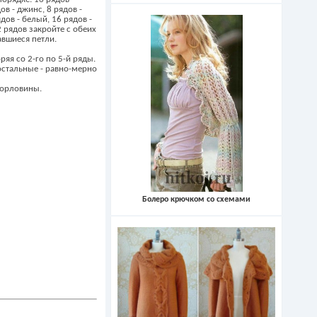
ов - джинс, 8 рядов -
дов - белый, 16 рядов -
2 рядов закройте с обеих
тавшиеся петли.
ряя со 2-го по 5-й ряды.
 остальные - равно-мерно
горловины.
Болеро крючком со схемами