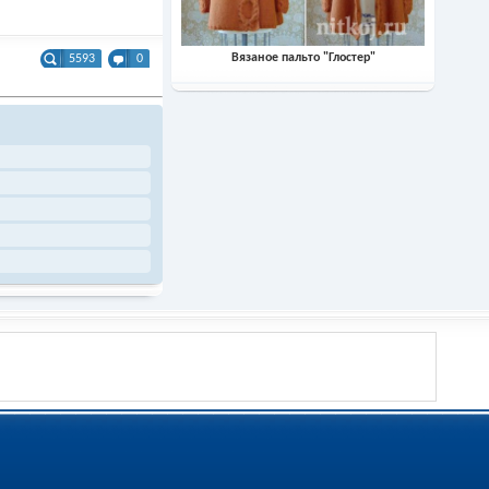
Вязаное пальто "Глостер"
5593
0