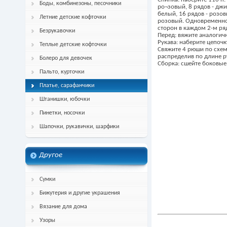
Боды, комбинезоны, песочники
ро¬зовый, 8 рядов - джин
белый, 16 рядов - розовы
Летние детские кофточки
розовый. Одновременно с
сторон в каждом 2-м ряду
Безрукавочки
Перед: вяжите аналогич
Рукава: наберите цепочк
Теплые детские кофточки
Свяжите 4 рюши по схеме
распределив по длине р
Болеро для девочек
Сборка: сшейте боковые
Пальто, курточки
Платье, сарафанчики
Штанишки, юбочки
Пинетки, носочки
Шапочки, рукавички, шарфики
Другое
Сумки
Бижутерия и другие украшения
Вязание для дома
Узоры