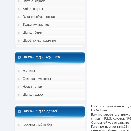
Платье, сарафан
Юбка, шорты
Вязаная обувь, носки
Белье, купальник
Шапка, берет
Шарф, снуд, палантин
Вязание для мужчин
Жилеты
Свитера, пуловеры
Носки, тапки
Шапка, шарф
Платье с рукавами из цв
На 6-7 лет
Вязание для детей
Вам потребуется: пряжа 
спицы №2,5, крючок №2
Основной узор: вяжите п
Крестильный набор
Плотность вязания: 25 п.
Спинка: наберите 110 п.