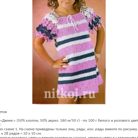
етов
«Джинс» (50% хлопок, 50% акрил. 160 м/50 г) - по 100 г белого и розового цвет
.
о схеме 1. На схеме приведены только лиц. ряды, изн. ряды вяжите по рисунку.
 х 28 рядов = 10 х 10 см.
 нитью розового цвета и вяжите основным узором, чередуя цвета в следующем п