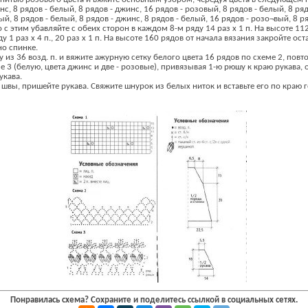
с, 8 рядов - белый, 8 рядов - джинс, 16 рядов - розовый, 8 рядов - белый, 8 ряд
й, 8 рядов - белый, 8 рядов - джинс, 8 рядов - белый, 16 рядов - розо¬вый, 8 ря
 этим убавляйте с обеих сторон в каждом 8-м ряду 14 раз х 1 п. На высоте 11
 1 раз х 4 п., 20 раз х 1 п. На высоте 160 рядов от начала вязания закройте ос
но спинке.
у из 36 возд. п. и вяжите ажурную сетку белого цвета 16 рядов по схеме 2, повто
 3 (белую, цвета джинс и две - розовые), привязывая 1-ю рюшу к краю рукава,
укава.
 швы, пришейте рукава. Свяжите шнурок из белых ниток и вставьте его по краю 
Понравилась схема? Сохраните и поделитесь ссылкой в социальных сетях.