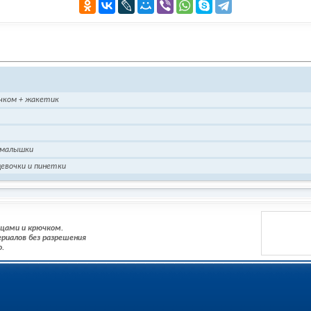
чком + жакетик
 малышки
девочки и пинетки
пицами и крючком.
риалов без разрешения
о.