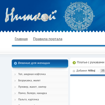
nitkoj.ru - Вязание крючком, вязание
Главная
Правила портала
Платье с рукавами 
Вязание для женщин
спицами, схема и описание
Добавил:
Nitkoj
28.
Топ, ажурная кофточка
Безрукавка, жилет
Пуловер, жакет, свитер
Пончо, болеро, накидка
Пальто, курточка