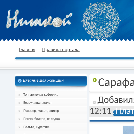
nitkoj.ru - Вязание крючком, вязание
Главная
Правила портала
Сарафа
Вязание для женщин
спицами, схема и описание
Топ, ажурная кофточка
Добавил
Безрукавка, жилет
12:11
Плат
Пуловер, жакет, свитер
Пончо, болеро, накидка
Пальто, курточка