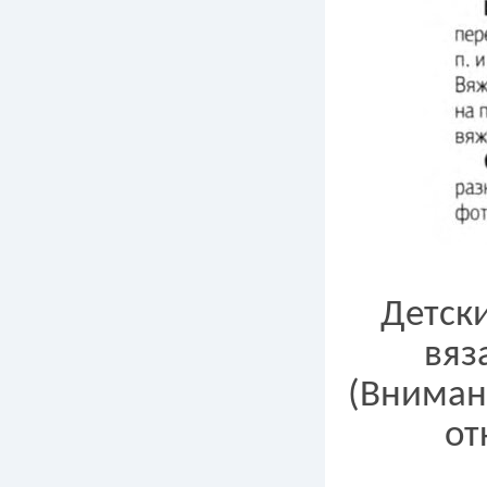
Детск
вяз
(Вниман
от