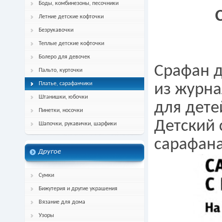
Боды, комбинезоны, песочники
Летние детские кофточки
Безрукавочки
Теплые детские кофточки
Болеро для девочек
Срафан д
Пальто, курточки
Платье, сарафанчики
из журна
Штанишки, юбочки
для дете
Пинетки, носочки
Детский 
Шапочки, рукавички, шарфики
сарафан
Другое
Сумки
Бижутерия и другие украшения
Вязание для дома
Узоры