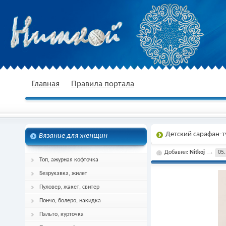
nitkoj.ru - Вязание крючком, вязание
Главная
Правила портала
Детский сарафан-
Вязание для женщин
спицами, схема и описание
Добавил:
Nitkoj
05.
Топ, ажурная кофточка
Безрукавка, жилет
Пуловер, жакет, свитер
Пончо, болеро, накидка
Пальто, курточка