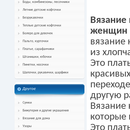
Боды, комбинезоны, песочники
Летние детские кофточки
Вязание 
Безрукавочки
Теплые детские кофточки
женщин
Болеро для девочек
вязание 
Пальто, курточки
Платье, сарафанчики
из хлопч
Штанишки, юбочки
Это плат
Пинетки, носочки
красивых
Шапочки, рукавички, шарфики
переходе
Другое
другую р
Сумки
Вязание 
Бижутерия и другие украшения
которые 
Вязание для дома
Это плат
Узоры