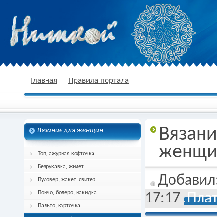
nitkoj.ru - Вязание крючком, вязание
Главная
Правила портала
Вязани
Вязание для женщин
спицами, схема и описание
женщи
Топ, ажурная кофточка
Безрукавка, жилет
Добавил
Пуловер, жакет, свитер
Пончо, болеро, накидка
17:17
Плат
Пальто, курточка