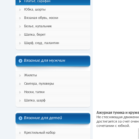
Платье, сарафан
Юбка, шорты
Вязаная обувь, носки
Белье, купальник
Шапка, берет
Шарф, снуд, палантин
Вязание для мужчин
Жилеты
Свитера, пуловеры
Носки, тапки
Шапка, шарф
Ажурная туника и круж
Не стесняющая движени
Вязание для детей
достигается за счет оче
сочетании с юбкой.
Крестильный набор