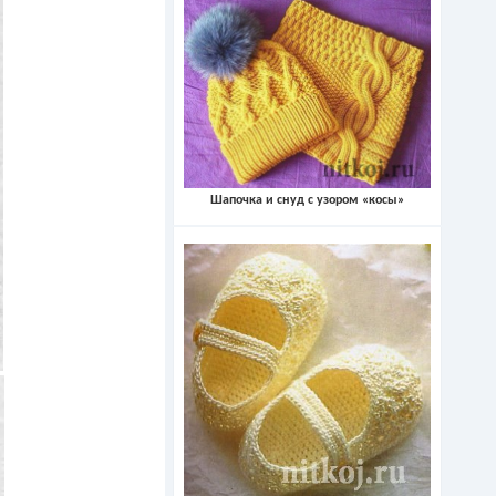
Шапочка и снуд с узором «косы»