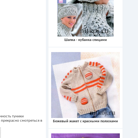
Шапка - кубанка спицами
чность туники
е прекрасно смотреться в
Бежевый жакет с красными полосками