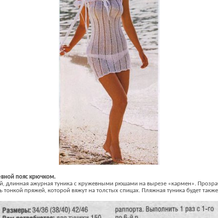
евной пояс крючком.
й, длинная ажурная туника с кружевными рюшами на вырезе «кармен». Прозра
нь тонкой пряжей, которой вяжут на толстых спицах. Пляжная туника будет такж