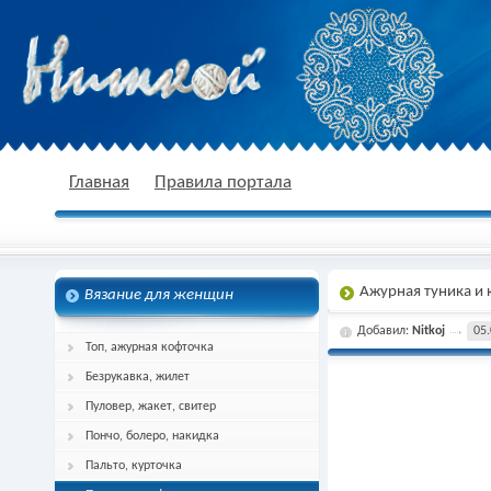
nitkoj.ru - Вязание крючком, вязание
Главная
Правила портала
Ажурная туника и
Вязание для женщин
спицами, схема и описание
Добавил:
Nitkoj
05.
Топ, ажурная кофточка
Безрукавка, жилет
Пуловер, жакет, свитер
Пончо, болеро, накидка
Пальто, курточка