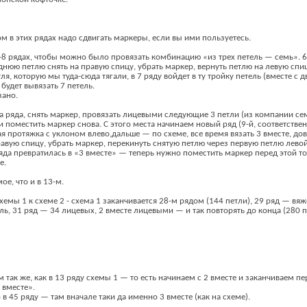
м в этих рядах надо сдвигать маркеры, если вы ими пользуетесь.
8 рядах, чтобы можно было провязать комбинацию «из трех петель — семь». 6 
днюю петлю снять на правую спицу, убрать маркер, вернуть петлю на левую спи
тля, которую мы туда-сюда тягали, в 7 ряду войдет в ту тройку петель (вместе 
 будет вывязать 7 петель.
зано.
ца ряда, снять маркер, провязать лицевыми следующие 3 петли (из компании се
 поместить маркер снова. С этого места начинаем новый ряд (9-й, соответствен
ая протяжка с уклоном влево,дальше — по схеме, все время вязать 3 вместе, до
равую спицу, убрать маркер, перекинуть снятую петлю через первую петлю лево
ряда превратилась в «3 вместе» — теперь нужно поместить маркер перед этой 
е.
ое, что и в 13-м.
хемы 1 к схеме 2 - схема 1 заканчивается 28-м рядом (144 петли), 29 ряд — вя
ль, 31 ряд — 34 лицевых, 2 вместе лицевыми — и так повторять до конца (280 п
ем так же, как в 13 ряду схемы 1 — то есть начинаем с 2 вместе и заканчиваем п
 вместе».
 в 45 ряду — там вначале таки да именно 3 вместе (как на схеме).