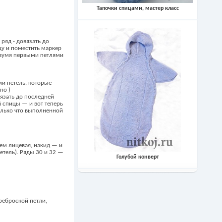
Тапочки спицами, мастер класс
ряд - довязать до
цу и поместить маркер
с двумя первыми петлями
ми петель, которые
но )
вязать до последней
й спицы — и вот теперь
только что выполненной
жем лицевая, накид — и
етель). Ряды 30 и 32 —
Голубой конверт
ереброской петли,