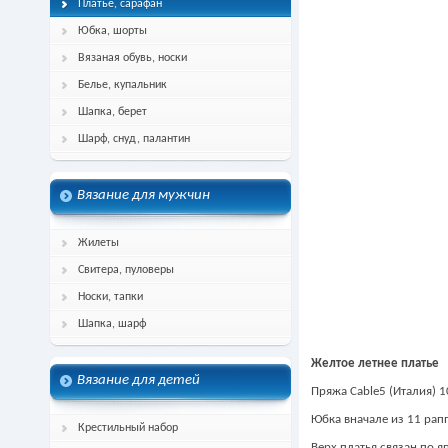
Платье, сарафан
Юбка, шорты
Вязаная обувь, носки
Белье, купальник
Шапка, берет
Шарф, снуд, палантин
Вязание для мужчин
Жилеты
Свитера, пуловеры
Носки, тапки
Шапка, шарф
Желтое летнее платье
Вязание для детей
Пряжа Cable5 (Италия) 
Юбка вначале из 11 рап
Крестильный набор
Верх платья связан по я