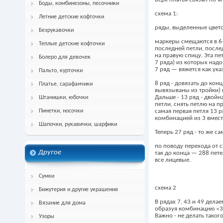
Боды, комбинезоны, песочники
схема 1:
Летние детские кофточки
ряды, выделенные цвето
Безрукавочки
маркеры смещаются в 6-
Теплые детские кофточки
последней петли, после
на правую спицу. Эта пе
Болеро для девочек
7 ряда) из которых надо
7 ряд — вяжется как ука
Пальто, курточки
8 ряд - довязать до кон
Платье, сарафанчики
вывязываны из тройки) и
Дальше - 13 ряд - двойн
Штанишки, юбочки
петли, снять петлю на п
Пинетки, носочки
самая первая петля 13 
комбинацией из 3 вмест
Шапочки, рукавички, шарфики
Теперь 27 ряд - то же сам
по поводу перехода от с
Другое
так до конца — 288 пете
все лицевые.
Сумки
схема 2
Бижутерия и другие украшения
В рядах 7, 43 и 49 дела
Вязание для дома
образуя комбинацию «3
Важно - не делать такого
Узоры