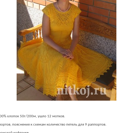
100% хлопок 50г/200м, ушло 12 мотков.
портов, пояснения к схемам количество петель для 9 раппортов.
понской кофточке.