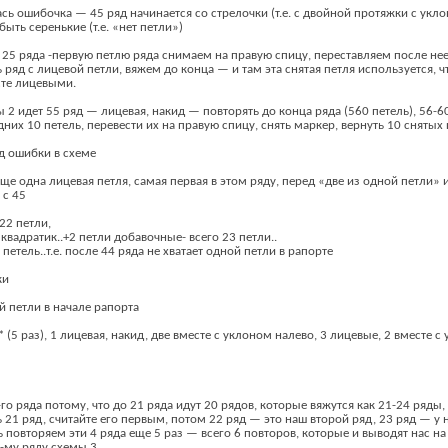
ась ошибочка — 45 ряд начинается со стрелочки (т.е. с двойной протяжки с укл
ыть серенькие (т.е. «нет петли»)
25 ряда -первую петлю ряда снимаем на правую спицу, переставляем после нее
 ряд с лицевой петли, вяжем до конца — и там эта снятая петля используется, 
сте лицевыми.
 2 идет 55 ряд — лицевая, накид — повторять до конца ряда (560 петель), 56-
них 10 петель, перевести их на правую спицу, снять маркер, вернуть 10 снятых 
яд ошибки в схеме
ще одна лицевая петля, самая первая в этом ряду, перед «две из одной петли» 
 с 45
22 петли,
 квадратик..+2 петли добавочные- всего 23 петли..
 петель..т.е. после 44 ряда не хватает одной петли в рапорте
ки
ой петли в начале рапорта
* (5 раз), 1 лицевая, накид, две вместе с уклоном налево, 3 лицевые, 2 вместе с
-го ряда потому, что до 21 ряда идут 20 рядов, которые вяжутся как 21-24 ряды
 21 ряд, считайте его первым, потом 22 ряд — это наш второй ряд, 23 ряд — у н
 повторяем эти 4 ряда еще 5 раз — всего 6 повторов, которые и выводят нас н
-му ряду схемы 3