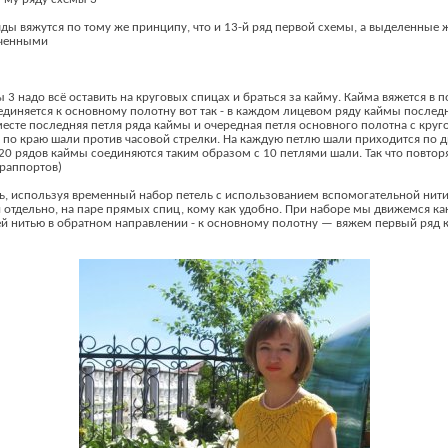
ды вяжутся по тому же принципу, что и 13-й ряд первой схемы, а выделенные
ученными
 3 надо всё оставить на круговых спицах и браться за кайму. Кайма вяжется в
единяется к основному полотну вот так - в каждом лицевом ряду каймы послед
есте последняя петля ряда каймы и очередная петля основного полотна с круг
 по краю шали против часовой стрелки. На каждую петлю шали приходится по 
20 рядов каймы соединяются таким образом с 10 петлями шали. Так что повтор
 раппортов)
ль, используя временный набор петель с использованием вспомогательной нити
отдельно, на паре прямых спиц, кому как удобно. При наборе мы движемся ка
ей нитью в обратном направлении - к основному полотну — вяжем первый ряд 