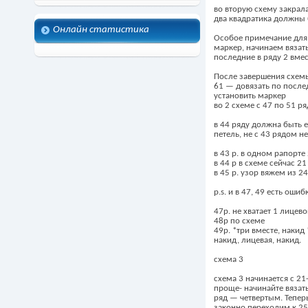
во вторую схему закрал
два квадратика должны б
Онлайн статистика
Особое примечание для 
маркер, начинаем вязать
последние в ряду 2 вме
После завершения схемы
61 — довязать по послед
установить маркер
во 2 схеме с 47 по 51 р
в 44 ряду должна быть е
петель, не с 43 рядом не
в 43 р. в одном рапорте 
в 44 р в схеме сейчас 21
в 45 р. узор вяжем из 24
p.s. и в 47, 49 есть ошиб
47р. не хватает 1 лицев
48р по схеме
49р. *три вместе, накид 
накид, лицевая, накид.
схема 3
схема 3 начинается с 21
проще- начинайте вязать
ряд — четвертым. Теперь
законно переходим к 25