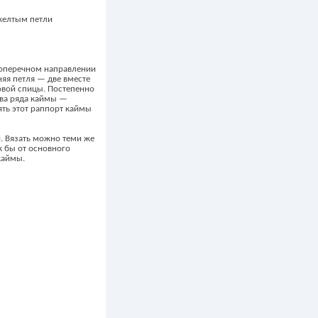
 желтым петли
 поперечном направлении
няя петля — две вместе
овой спицы. Постепенно
два ряда каймы —
ять этот раппорт каймы
. Вязать можно теми же
к бы от основного
каймы.