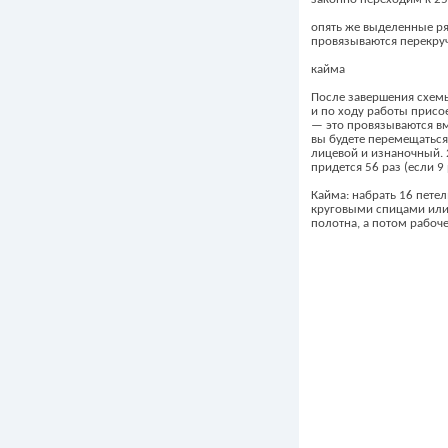
опять же выделенные ря
провязываются перекр
кайма
После завершения схемы
и по ходу работы присо
— это провязываются вм
вы будете перемещаться
лицевой и изнаночный. 
придется 56 раз (если 9
Кайма: набрать 16 пете
круговыми спицами или 
полотна, а потом рабоч