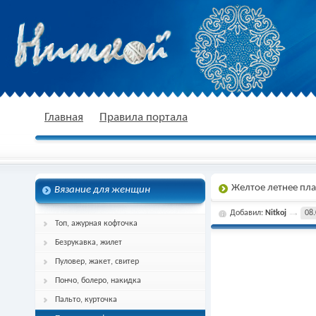
nitkoj.ru - Вязание крючком, вязание
Главная
Правила портала
Желтое летнее пла
Вязание для женщин
спицами, схема и описание
Добавил:
Nitkoj
08.
Топ, ажурная кофточка
Безрукавка, жилет
Пуловер, жакет, свитер
Пончо, болеро, накидка
Пальто, курточка