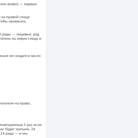
оном влево) — первые
 на правой спице
чтобы провязать
60 ряды — лицевые, ряд
петель на левую спицу и
иначе не сходится число
 уклоном на право,
, повторенные 5 раз если
ас будет третьим, 24
а 24 ряда — и мы