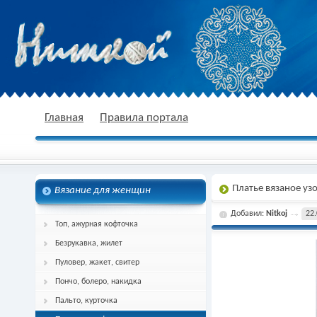
nitkoj.ru - Вязание крючком, вязание
Главная
Правила портала
Платье вязаное уз
Вязание для женщин
спицами, схема и описание
Добавил:
Nitkoj
22.
Топ, ажурная кофточка
Безрукавка, жилет
Пуловер, жакет, свитер
Пончо, болеро, накидка
Пальто, курточка