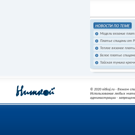
Модели вязание плат
Платье спицами от Р
Теплое вязаное плат
Белое платье спицам
Тайская туника крюч
© 2020 nitkoj.ru - Вяжем с
Использование любых мате
администрации - запрещен