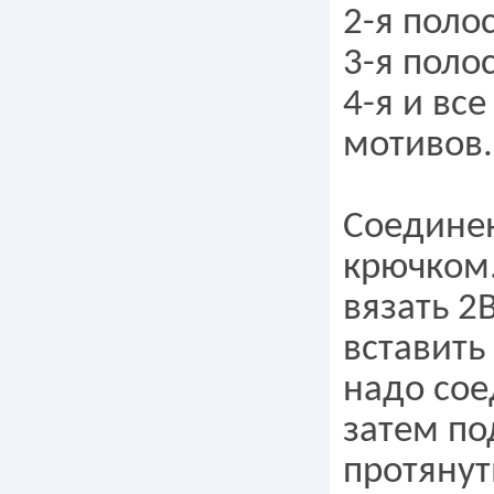
2-я поло
3-я поло
4-я и вс
мотивов.
Соединен
крючком.
вязать 2
вставить
надо сое
затем по
протянут