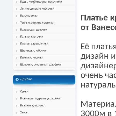
Боды, комбинезоны, песочники
Летние детские кофточки
Платье 
Безрукавочки
Теплые детские кофточки
от Ване
Болеро для девочек
Пальто, курточки
Платье, сарафанчики
Её плать
Штанишки, юбочки
дизайн и
Пинетки, носочки
дизайнер
Шапочки, рукавички, шарфики
очень ча
Другое
натураль
Сумки
Бижутерия и другие украшения
Материа
Вязание для дома
3000м в 
Узоры