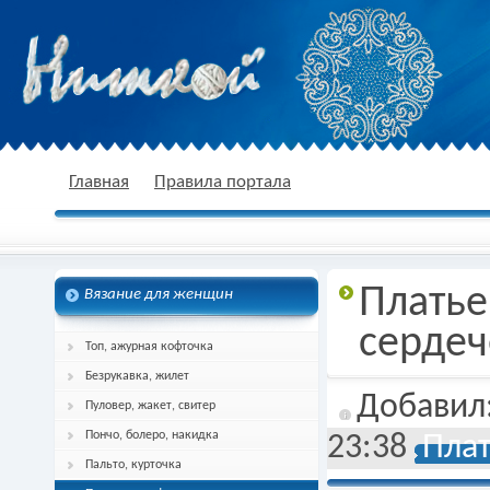
nitkoj.ru - Вязание крючком, вязание
Главная
Правила портала
Платье
Вязание для женщин
спицами, схема и описание
сердеч
Топ, ажурная кофточка
Безрукавка, жилет
Добавил
Пуловер, жакет, свитер
Пончо, болеро, накидка
23:38
Плат
Пальто, курточка