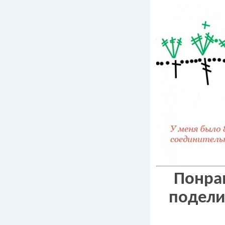
Понрав
подели