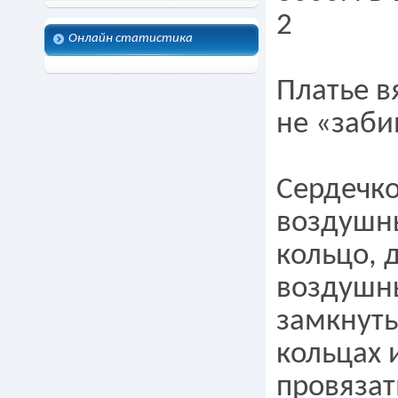
2
Онлайн статистика
Платье в
не «заби
Сердечко
воздушны
кольцо, 
воздушны
замкнуть
кольцах 
провязат