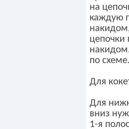
на цепоч
каждую п
накидом,
цепочки 
накидом.
по схеме
Для коке
Для нижн
вниз нуж
1-я поло