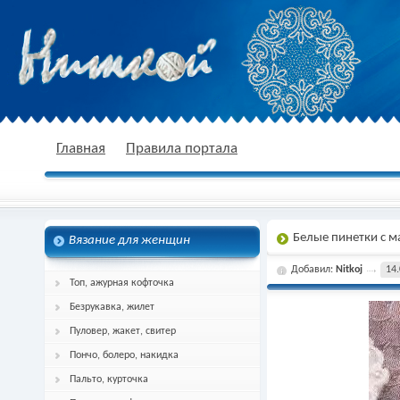
nitkoj.ru - Вязание крючком, вязание
Главная
Правила портала
Белые пинетки с 
Вязание для женщин
спицами, схема и описание
Добавил:
Nitkoj
14.
Топ, ажурная кофточка
Безрукавка, жилет
Пуловер, жакет, свитер
Пончо, болеро, накидка
Пальто, курточка