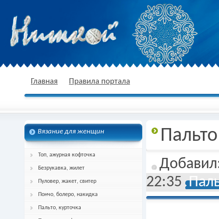
nitkoj.ru - Вязание крючком, вязание
Главная
Правила портала
Пальто
Вязание для женщин
спицами, схема и описание
Топ, ажурная кофточка
Добавил
Безрукавка, жилет
22:35
Паль
Пуловер, жакет, свитер
Пончо, болеро, накидка
Пальто, курточка