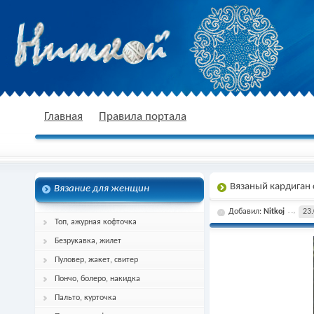
nitkoj.ru - Вязание крючком, вязание
Главная
Правила портала
Вязаный кардиган
Вязание для женщин
спицами, схема и описание
Добавил:
Nitkoj
23.
Топ, ажурная кофточка
Безрукавка, жилет
Пуловер, жакет, свитер
Пончо, болеро, накидка
Пальто, курточка