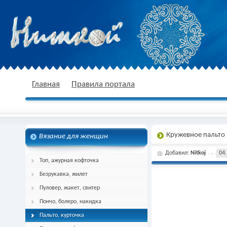
nitkoj.ru - Вязание крючком, вязание
Главная
Правила портала
Кружевное пальто
Вязание для женщин
спицами, схема и описание
Добавил:
Nitkoj
04.
Топ, ажурная кофточка
Безрукавка, жилет
Пуловер, жакет, свитер
Пончо, болеро, накидка
Пальто, курточка