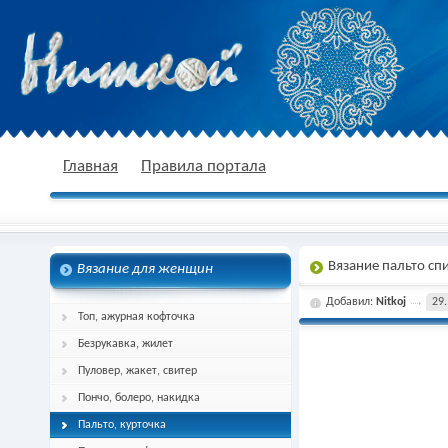
nitkoj.ru - Вязание крючком, вязание
Главная
Правила портала
Вязание пальто сп
Вязание для женщин
спицами, схема и описание
Добавил:
Nitkoj
29.
Топ, ажурная кофточка
Безрукавка, жилет
Пуловер, жакет, свитер
Пончо, болеро, накидка
Пальто, курточка