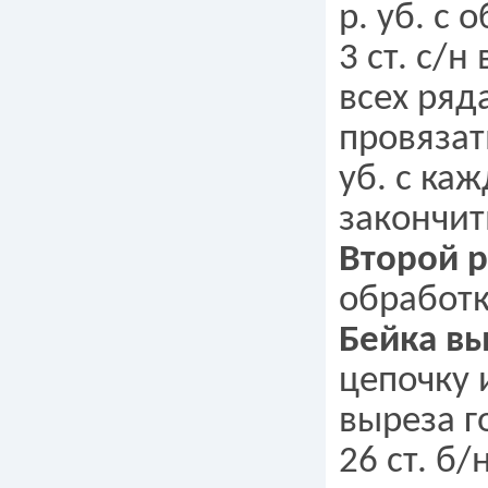
р. уб. с 
3 ст. с/н
всех ряда
провязать
уб. с каж
закончит
Второй р
обработк
Бейка в
цепочку и
выреза г
26 ст. б/