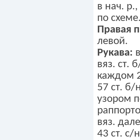
в нач. р
по схеме
Правая 
левой.
Рукава:
вяз. ст. б
каждом 2
57 ст. б
узором п
раппорто
вяз. дале
43 ст. с/