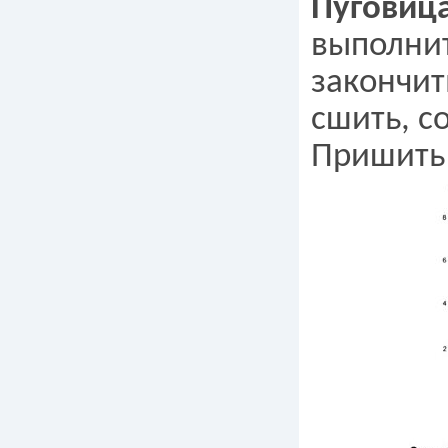
Пуговица
выполнит
закончить
сшить, со
Пришить