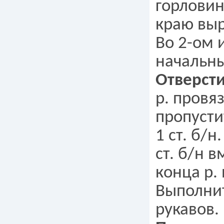
горловин
краю выр
Во 2-ом и
начальны
Отверст
р. провяза
пропустит
1 ст. б/н.
ст. б/н в
конца р.
Выполни
рукавов.