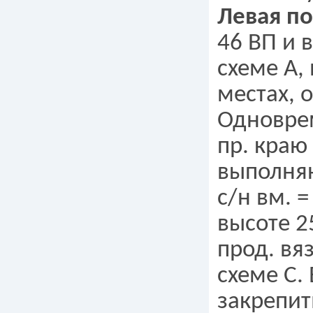
Левая п
46 ВП и 
схеме А,
местах, 
Одноврем
пр. краю 
выполняю
с/н вм. =
высоте 25
прод. вя
схеме С. 
закрепит