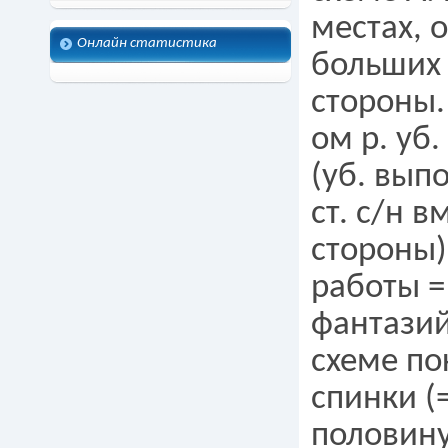
местах, 
Онлайн статистика
больших г
стороны.
ом р. уб.
(уб. вып
ст. с/н в
стороны)
работы = 
фантазий
схеме по
спинки (
половину