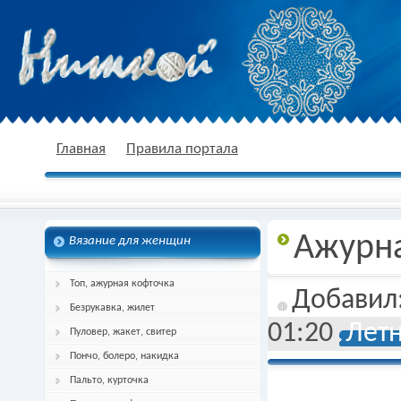
nitkoj.ru - Вязание крючком, вязание
Главная
Правила портала
Ажурна
Вязание для женщин
спицами, схема и описание
Топ, ажурная кофточка
Добавил
Безрукавка, жилет
01:20
Летн
Пуловер, жакет, свитер
Пончо, болеро, накидка
Пальто, курточка