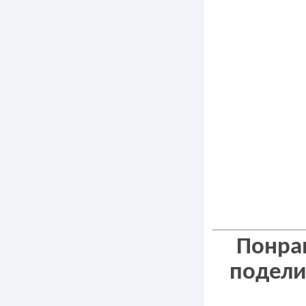
Понрав
подели