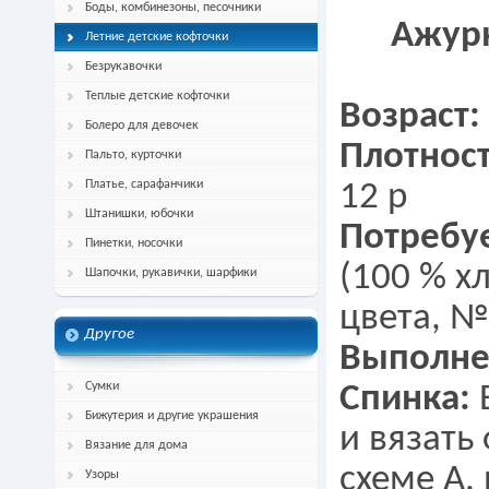
Боды, комбинезоны, песочники
Ажурн
Летние детские кофточки
Безрукавочки
Теплые детские кофточки
Возраст:
Болеро для девочек
Плотност
Пальто, курточки
Платье, сарафанчики
12 р
Штанишки, юбочки
Потребу
Пинетки, носочки
(100 % х
Шапочки, рукавички, шарфики
цвета, №
Другое
Выполне
Сумки
Спинка:
В
Бижутерия и другие украшения
и вязать
Вязание для дома
схеме А.
Узоры