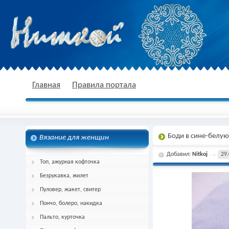
nitkoj.ru - Вязание крючком, вязание
Главная
Правила портала
Боди в сине-белую
Вязание для женщин
спицами, схема и описание
Добавил:
Nitkoj
29.
Топ, ажурная кофточка
Безрукавка, жилет
Пуловер, жакет, свитер
Пончо, болеро, накидка
Пальто, курточка