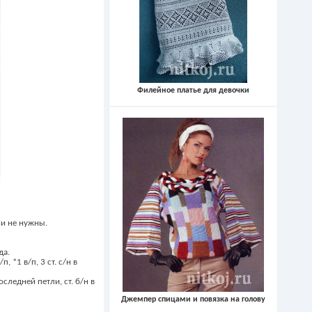
Филейное платье для девочки
они не нужны.
да.
п, *1 в/п, 3 ст. с/н в
последней петли, ст. б/н в
Джемпер спицами и повязка на голову