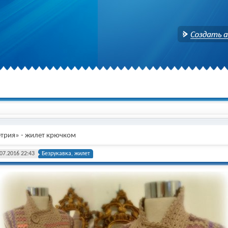
Создать аккаунт
трия» - жилет крючком
07.2016 22:43
Безрукавка, жилет