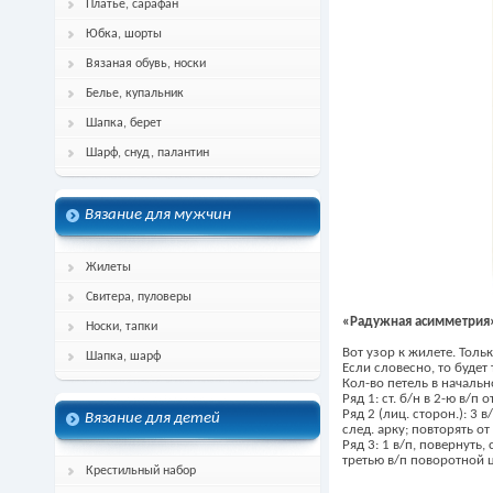
Платье, сарафан
Юбка, шорты
Вязаная обувь, носки
Белье, купальник
Шапка, берет
Шарф, снуд, палантин
Вязание для мужчин
Жилеты
Свитера, пуловеры
«Радужная асимметрия»
Носки, тапки
Вот узор к жилете. Тольк
Шапка, шарф
Если словесно, то будет 
Кол-во петель в начальн
Ряд 1: ст. б/н в 2-ю в/п 
Ряд 2 (лиц. сторон.): 3 в/
Вязание для детей
след. арку; повторять от
Ряд 3: 1 в/п, повернуть, 
третью в/п поворотной 
Крестильный набор