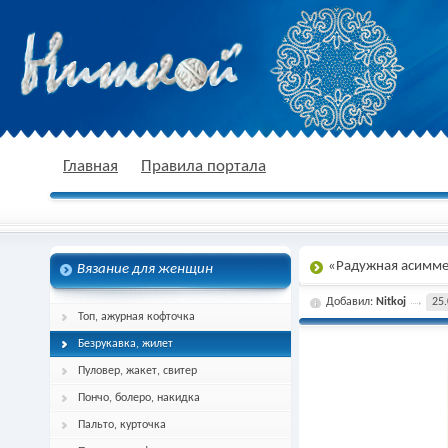
nitkoj.ru - Вязание крючком, вязание
Главная
Правила портала
«Радужная асимме
Вязание для женщин
спицами, схема и описание
Добавил:
Nitkoj
25.
Топ, ажурная кофточка
Безрукавка, жилет
Пуловер, жакет, свитер
Пончо, болеро, накидка
Пальто, курточка