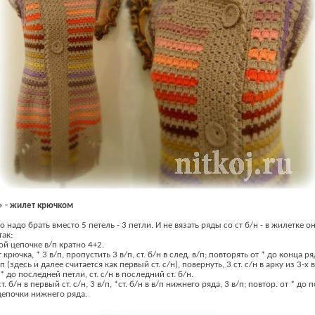
 - жилет крючком
о надо брать вместо 5 петель - 3 петли. И не вязать ряды со ст б/н - в жилетке 
так:
ой цепочке в/п кратно 4+2.
от крючка, * 3 в/п, пропустить 3 в/п, ст. б/н в след. в/п; повторять от * до конца ря
п (здесь и далее считается как первый ст. с/н), повернуть, 3 ст. с/н в арку из 3-х в/
 * до последней петли, ст. с/н в последний ст. б/н.
ст. б/н в первый ст. с/н, 3 в/п, *ст. б/н в в/п нижнего ряда, 3 в/п; повтор. от * до 
цепочки нижнего ряда.